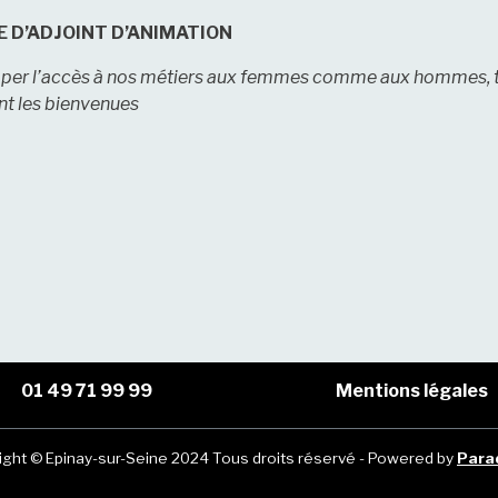
 D’ADJOINT D’ANIMATION
pper l’accès à nos métiers aux femmes comme aux hommes, tou
nt les bienvenues
01 49 71 99 99
Mentions légales
ight © Epinay-sur-Seine 2024 Tous droits réservé - Powered by
Para