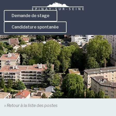
Skip to content
Demande de stage
Candidature spontanée
» Retour à la liste des postes